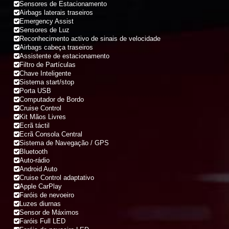
Sensores de Estacionamento
Airbags laterais traseiros
Emergency Assist
Sensores de Luz
Reconhecimento activo de sinais de velocidade
Airbags cabeça traseiros
Assistente de estacionamento
Filtro de Partículas
Chave Inteligente
Sistema start/stop
Porta USB
Computador de Bordo
Cruise Control
Kit Mãos Livres
Ecrã táctil
Ecrã Consola Central
Sistema de Navegação / GPS
Bluetooth
Auto-rádio
Android Auto
Cruise Control adaptativo
Apple CarPlay
Faróis de nevoeiro
Luzes diurnas
Sensor de Máximos
Faróis Full LED