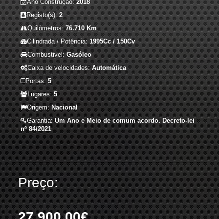
Ano Construção:
2018
Registo(s):
2
Quilómetros:
76.710 Km
Cilindrada / Potência:
1995Cc / 150Cv
Combustivel:
Gasóleo
Caixa de velocidades:
Automática
Portas:
5
Lugares:
5
Origem:
Nacional
Garantia:
Um Ano e Meio de comum acordo. Decreto-lei
nº 84/2021
Preço:
27.900,00€